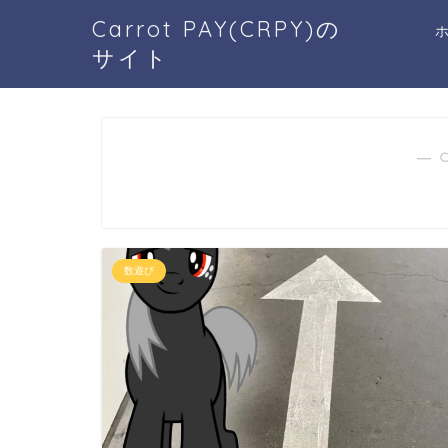
Carrot PAY(CRPY)の
サイト
― 
数遊び